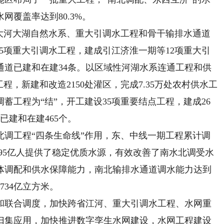
覆盖率达到80.3%。
河大湖自然水系、重大引调水工程和骨干输排水通道
15项重大引调水工程，建成引江济淮一期等12项重大引
通道已建和在建34条。以区域性河湖水系连通工程和供
程，新建和改造2150处灌区，完成7.35万处农村供水工
蓄工程为“结”，开工建设35项重要结点工程，建成26
已建和在建465个。
工程“四条生命线”作用，东、中线一期工程累计调
1.95亿人提供了稳定优质水源，有效改善了南水北调受水
体调配和供水保障能力，南北输排水通道调水能力达到
734亿立方米。
联合调度，加快跨省江河、重大引调水工程、水网重
归集应用，加快推进数字孪生水网建设，水网工程建设