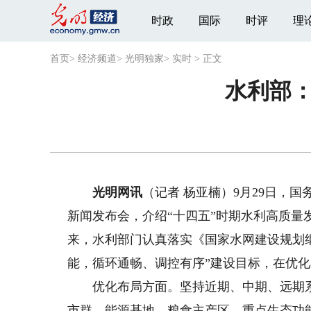
时政
国际
时评
理
首页
>
经济频道
>
光明独家
>
实时
>
正文
水利部：
光明网讯
（记者 杨亚楠）9月29日，国
新闻发布会，介绍“十四五”时期水利高质量
来，水利部门认真落实《国家水网建设规划
能，循环通畅、调控有序”建设目标，在优
优化布局方面。坚持近期、中期、远期系
市群、能源基地、粮食主产区、重点生态功