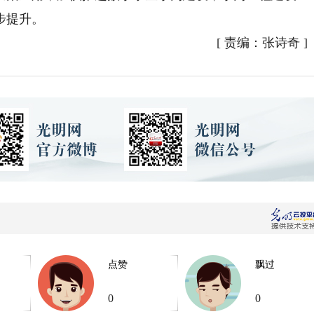
步提升。
[
责编：张诗奇
]
点赞
飘过
0
0