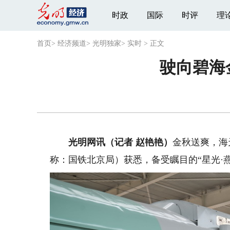
时政
国际
时评
理
首页
>
经济频道
>
光明独家
>
实时
>
正文
驶向碧海
光明网讯（记者 赵艳艳）
金秋送爽，海
称：国铁北京局）获悉，备受瞩目的“星光·燕