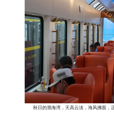
秋日的渤海湾，天高云淡，海风拂面，