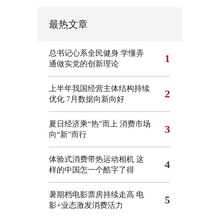
最热文章
总书记心系全民健身
学懂弄
1
通做实党的创新理论
上半年我国经营主体结构持续
2
优化
7月数据向新向好
夏日经济乘“热”而上 消费市场
3
向“新”而行
体验式消费带热运动相机
这
4
样的中国怎一个酷字了得
暑期档电影票房持续走高 电
5
影+业态激发消费活力