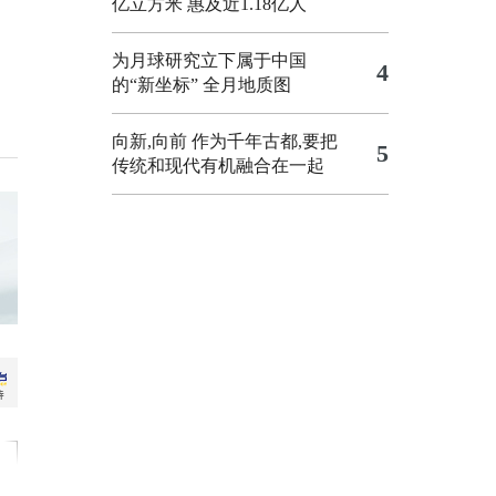
亿立方米 惠及近1.18亿人
为月球研究立下属于中国
4
的“新坐标”
全月地质图
向新,向前
作为千年古都,要把
5
传统和现代有机融合在一起