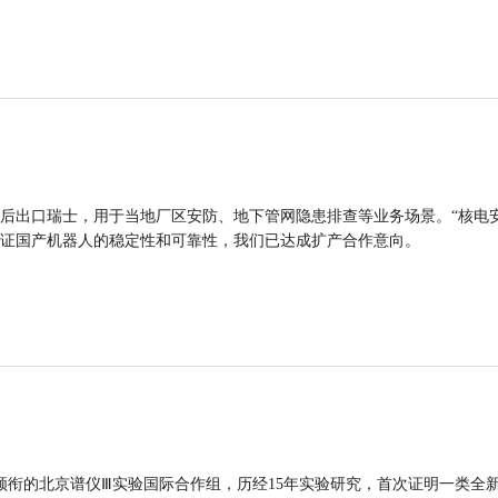
后出口瑞士，用于当地厂区安防、地下管网隐患排查等业务场景。“核电
证国产机器人的稳定性和可靠性，我们已达成扩产合作意向。
领衔的北京谱仪Ⅲ实验国际合作组，历经15年实验研究，首次证明一类全