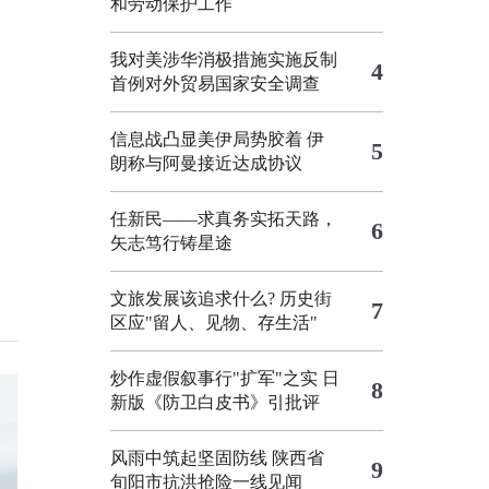
和劳动保护工作
我对美涉华消极措施实施反制
4
首例对外贸易国家安全调查
信息战凸显美伊局势胶着
伊
5
朗称与阿曼接近达成协议
任新民——求真务实拓天路，
6
矢志笃行铸星途
文旅发展该追求什么?
历史街
7
区应"留人、见物、存生活"
炒作虚假叙事行"扩军"之实
日
8
新版《防卫白皮书》引批评
风雨中筑起坚固防线 陕西省
9
旬阳市抗洪抢险一线见闻