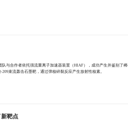
团队与合作者依托强流重离子加速器装置（HIAF），成功产生并鉴别了稀
的铋-209束流轰击石墨靶，通过弹核碎裂反应产生放射性核素。
了新靶点