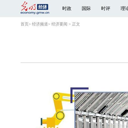
时政
国际
时评
理
首页
>
经济频道
>
经济要闻
>
正文