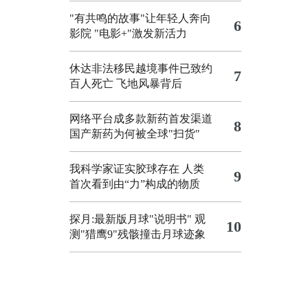
"有共鸣的故事"让年轻人奔向
6
影院
"电影+"激发新活力
休达非法移民越境事件已致约
7
百人死亡
飞地风暴背后
网络平台成多款新药首发渠道
8
国产新药为何被全球"扫货"
我科学家证实胶球存在 人类
9
首次看到由“力”构成的物质
探月:最新版月球"说明书"
观
10
测"猎鹰9"残骸撞击月球迹象