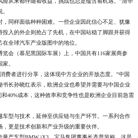
风险从来都伴随着收益，挑战也总是蕴含着机遇。”清华
说。
，同样面临种种困难。一些企业因此信心不足、犹豫
持投入的外企则抢占了先机，在中国站稳了脚跟并获得
己在全球汽车产业版图中的地位。
会（慕尼黑国际车展）上，中国共有116家展商参
国家。
费者进行分享，这体现中方企业的开放态度。”中国
秘书长孙晓红表示，欧洲企业也希望并需要与中国企业
间和40%成本，这种效率和竞争性也是欧洲企业目前急需
车型与技术，延伸至供应链与生产环节。一系列合作
场，更是技术创新和产业升级的重要伙伴。
产车型BMW iX3，宝马集团董事长齐普策称，这是