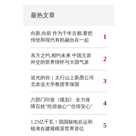
最热文章
向新,向前
作为千年古都,要把
1
传统和现代有机融合在一起
东方之约,相约未来 中国元首
2
外交的世界情怀与大国气派
追光的你｜太行山上新愚公河
3
北农业大学教授李保国
六部门印发《规划》 全力保
4
障百姓"吃得放心""住得安心"
1.25亿千瓦！我国核电在运和
5
核准在建规模居世界首位