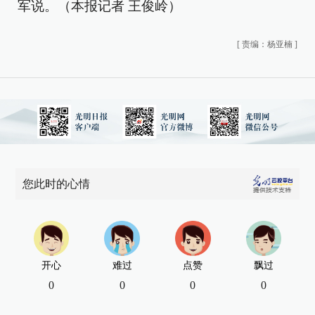
军说。（本报记者 王俊岭）
[
责编：杨亚楠
]
您此时的心情
开心
难过
点赞
飘过
0
0
0
0