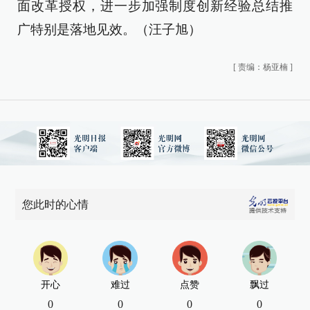
面改革授权，进一步加强制度创新经验总结推
广特别是落地见效。（
汪子旭
）
[
责编：杨亚楠
]
您此时的心情
开心
难过
点赞
飘过
0
0
0
0