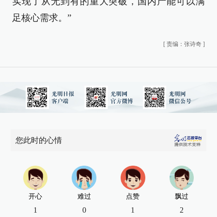
实现了从无到有的重大突破，国内产能可以满
足核心需求。”
[
责编：张诗奇
]
您此时的心情
开心
难过
点赞
飘过
1
0
1
2