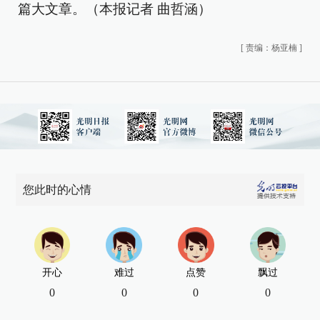
篇大文章。（本报记者 曲哲涵）
[
责编：杨亚楠
]
您此时的心情
开心
难过
点赞
飘过
0
0
0
0