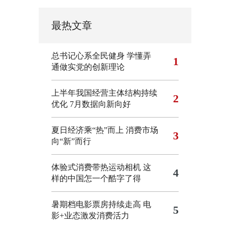
最热文章
总书记心系全民健身
学懂弄
1
通做实党的创新理论
上半年我国经营主体结构持续
2
优化
7月数据向新向好
夏日经济乘“热”而上 消费市场
3
向“新”而行
体验式消费带热运动相机
这
4
样的中国怎一个酷字了得
暑期档电影票房持续走高 电
5
影+业态激发消费活力