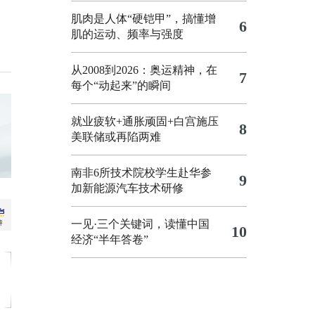
肌肉是人体“硬铠甲”，搞懂增
6
肌的运动、频率与强度
从2008到2026：奥运精神，在
7
每个“动起来”的瞬间
就业疲软+通胀顽固+白宫施压
8
美联储或再陷两难
南非6所技术院校学生赴华参
9
加新能源汽车技术研修
一见·三个关键词，读懂中国
10
经济“半年答卷”