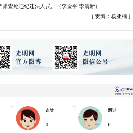
严肃查处违纪违法人员。（
李金平 李清新
）
[
责编：杨亚楠
]
点赞
飘过
0
0