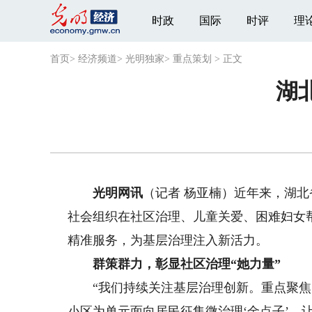
时政
国际
时评
理
首页
>
经济频道
>
光明独家
>
重点策划
>
正文
湖
光明网讯
（记者 杨亚楠）近年来，湖
社会组织在社区治理、儿童关爱、困难妇女
精准服务，为基层治理注入新活力。
群策群力，彰显社区治理“她力量”
“我们持续关注基层治理创新。重点聚焦‘
小区为单元面向居民征集微治理‘金点子’，