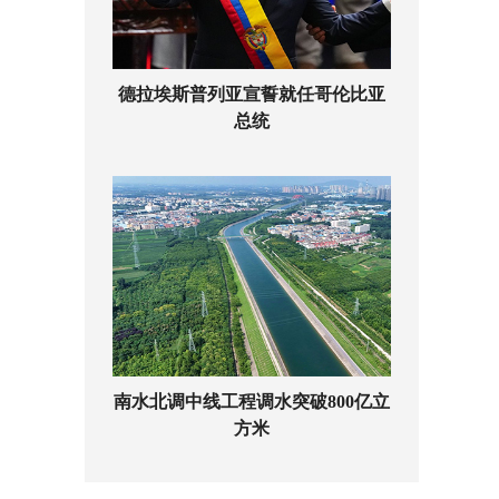
德拉埃斯普列亚宣誓就任哥伦比亚
总统
南水北调中线工程调水突破800亿立
方米