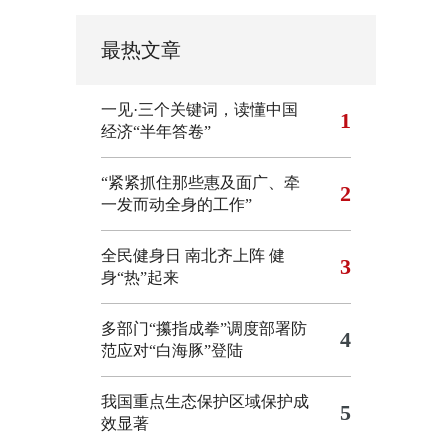
最热文章
一见·三个关键词，读懂中国
1
经济“半年答卷”
“紧紧抓住那些惠及面广、牵
2
一发而动全身的工作”
全民健身日 南北齐上阵 健
3
身“热”起来
多部门“攥指成拳”调度部署防
4
范应对“白海豚”登陆
我国重点生态保护区域保护成
5
效显著