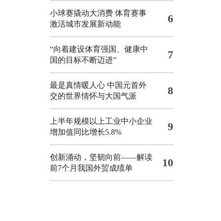
小球赛撬动大消费 体育赛事
6
激活城市发展新动能
“向着建设体育强国、健康中
7
国的目标不断迈进”
最是真情暖人心 中国元首外
8
交的世界情怀与大国气派
上半年规模以上工业中小企业
9
增加值同比增长5.8%
创新涌动，坚韧向前——解读
10
前7个月我国外贸成绩单