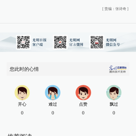
[
责编：张诗奇
]
您此时的心情
开心
难过
点赞
飘过
0
0
0
0