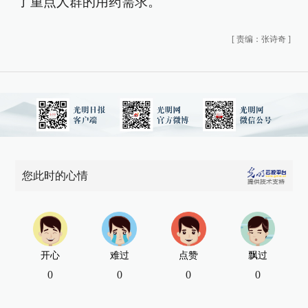
了重点人群的用药需求。
[
责编：张诗奇
]
您此时的心情
开心
难过
点赞
飘过
0
0
0
0