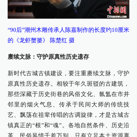
“90后”潮州木雕传承人陈嘉制作的长度约10厘米
的《龙虾蟹篓》 陈楚红 摄
赓续文脉：守护原真性历史遗存
新时代古城古镇建设，要注重赓续文脉，守护
原真性历史遗存。相较于年久斑驳的古建筑，
那些深藏于历史街巷的风俗文化、氤氲在市井
邻里的烟火气息、传承于民间大师的传统技
艺、飘荡在祖辈传唱的古调旋律，才是古城古
镇真正的“根”和“魂”。各地自然条件、历史沿
革、民俗风情千差万别，只有立足本土资源禀