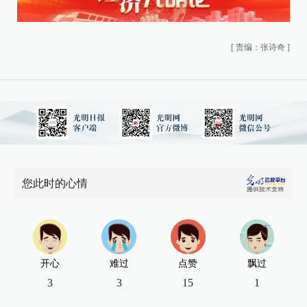
[
责编：张诗奇
]
您此时的心情
开心
难过
点赞
飘过
3
3
15
1