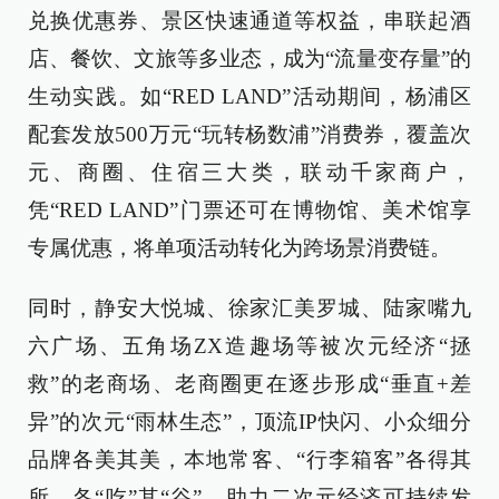
兑换优惠券、景区快速通道等权益，串联起酒
店、餐饮、文旅等多业态，成为“流量变存量”的
生动实践。如“RED LAND”活动期间，杨浦区
配套发放500万元“玩转杨数浦”消费券，覆盖次
元、商圈、住宿三大类，联动千家商户，
凭“RED LAND”门票还可在博物馆、美术馆享
专属优惠，将单项活动转化为跨场景消费链。
同时，静安大悦城、徐家汇美罗城、陆家嘴九
六广场、五角场ZX造趣场等被次元经济“拯
救”的老商场、老商圈更在逐步形成“垂直+差
异”的次元“雨林生态”，顶流IP快闪、小众细分
品牌各美其美，本地常客、“行李箱客”各得其
所，各“吃”其“谷”，助力二次元经济可持续发