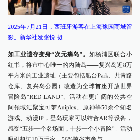
2025年7月21日，西班牙游客在上海豫园商城留
影。新华社发张悦 摄
如工业遗存变身“次元痛岛”。
如杨浦区联合小
红书，将市中心唯一的内陆岛——复兴岛近8万
平方米的工业遗址（主要包括船台Park、共青路
仓库、复兴岛公园）改造为全球首座开放世界
冒险岛“RED LAND”。活动在更广阔的公共空
间领域汇聚宝可梦Aniplex、原神等50余个知名
游戏、动漫IP，登岛玩家可以结合AR等设备，
感受“五步一个名场面，十步一个小冒险”。活动
吸引超过10万玩家，56%跨省市参与。