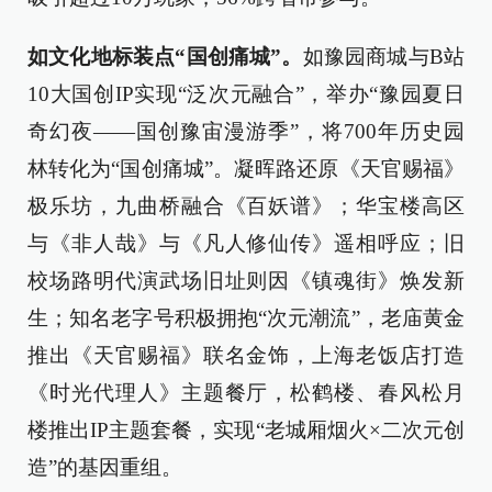
如文化地标装点“国创痛城”。
如豫园商城与B站
10大国创IP实现“泛次元融合”，举办“豫园夏日
奇幻夜——国创豫宙漫游季”，将700年历史园
林转化为“国创痛城”。凝晖路还原《天官赐福》
极乐坊，九曲桥融合《百妖谱》；华宝楼高区
与《非人哉》与《凡人修仙传》遥相呼应；旧
校场路明代演武场旧址则因《镇魂街》焕发新
生；知名老字号积极拥抱“次元潮流”，老庙黄金
推出《天官赐福》联名金饰，上海老饭店打造
《时光代理人》主题餐厅，松鹤楼、春风松月
楼推出IP主题套餐，实现“老城厢烟火×二次元创
造”的基因重组。