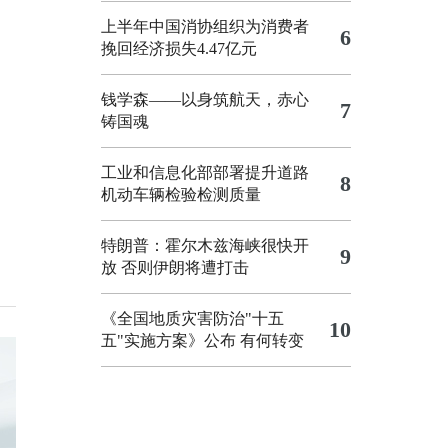
上半年中国消协组织为消费者
6
挽回经济损失4.47亿元
钱学森——以身筑航天，赤心
7
铸国魂
工业和信息化部部署提升道路
8
机动车辆检验检测质量
特朗普：霍尔木兹海峡很快开
9
放 否则伊朗将遭打击
《全国地质灾害防治"十五
10
五"实施方案》公布 有何转变