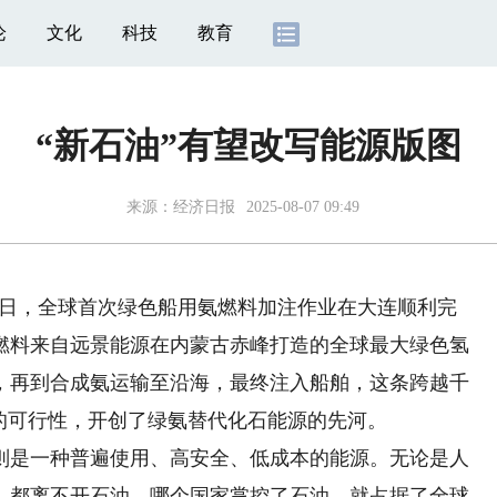
论
文化
科技
教育
“新石油”有望改写能源版图
来源：
经济日报
2025-08-07 09:49
5日，全球首次绿色船用氨燃料加注作业在大连顺利完
燃料来自远景能源在内蒙古赤峰打造的全球最大绿色氢
，再到合成氨运输至沿海，最终注入船舶，这条跨越千
的可行性，开创了绿氨替代化石能源的先河。
是一种普遍使用、高安全、低成本的能源。无论是人
，都离不开石油。哪个国家掌控了石油，就占据了全球