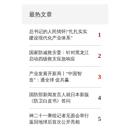
最热文章
总书记的人民情怀|“扎扎实实
1
建设现代化产业体系”
国家防减救灾委：针对黑龙江
2
启动四级救灾应急响应
产业发展开新局丨“中国智
3
造”：通全球 促共赢
国防部新闻发言人就日本新版
4
《防卫白皮书》答问
神二十一乘组记者见面会举行
5
返回地球后首次公开亮相