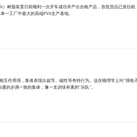
VA）树脂装置日前顺利一次开车成功并产出合格产品，首批货品已发往欧
球单一工厂中最大的高端PVA生产基地。
的相互作用强，集体表现出超导、磁性等奇特行为。这在物理学上叫“强电
沟通的步调一致的集体，像一支训练有素的“乐队”。