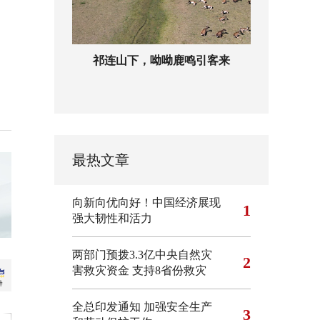
祁连山下，呦呦鹿鸣引客来
最热文章
向新向优向好！中国经济展现
1
强大韧性和活力
两部门预拨3.3亿中央自然灾
2
害救灾资金 支持8省份救灾
全总印发通知 加强安全生产
3