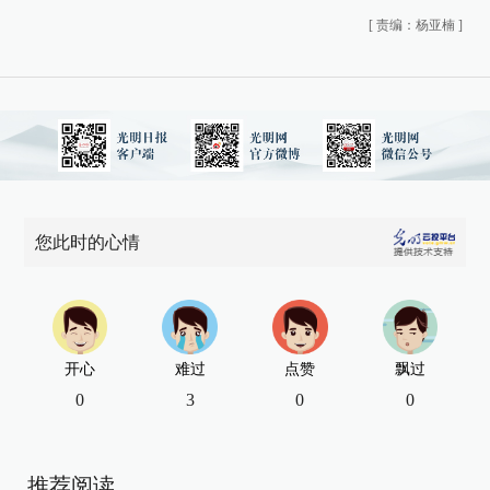
[
责编：杨亚楠
]
您此时的心情
开心
难过
点赞
飘过
0
3
0
0
推荐阅读