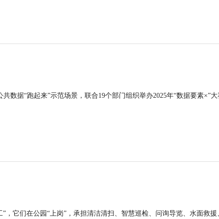
公共数据“跑起来”示范场景，联合19个部门组织举办2025年“数据要素×”大
工”，它们在公园“上岗”，承担清洁清扫、智慧巡检、问询导览、水面救援