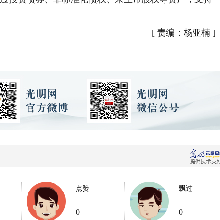
[
责编：杨亚楠
]
点赞
飘过
0
0