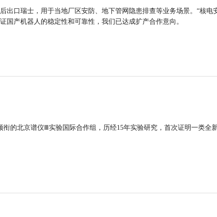
后出口瑞士，用于当地厂区安防、地下管网隐患排查等业务场景。“核电
证国产机器人的稳定性和可靠性，我们已达成扩产合作意向。
领衔的北京谱仪Ⅲ实验国际合作组，历经15年实验研究，首次证明一类全