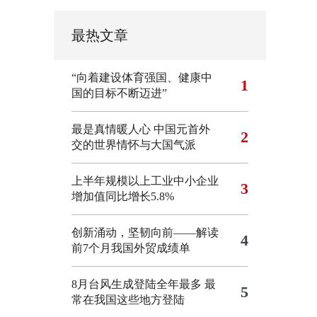
最热文章
“向着建设体育强国、健康中
1
国的目标不断迈进”
最是真情暖人心 中国元首外
2
交的世界情怀与大国气派
上半年规模以上工业中小企业
3
增加值同比增长5.8%
创新涌动，坚韧向前——解读
4
前7个月我国外贸成绩单
8月台风生成登陆全年最多 最
5
常在我国这些地方登陆