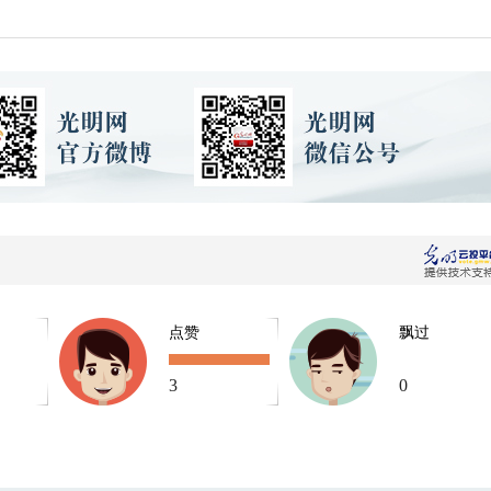
点赞
飘过
3
0