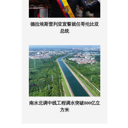
德拉埃斯普列亚宣誓就任哥伦比亚
总统
南水北调中线工程调水突破800亿立
方米