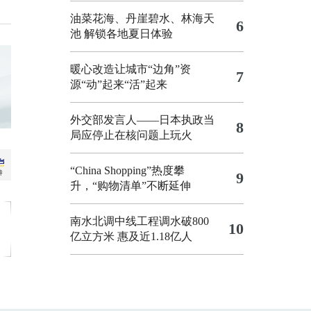
油菜花海、丹崖碧水、林海天
6
池 解锁各地夏日体验
暖心改造让城市“边角”资
7
源“动”起来“活”起来
外交部发言人——日本执政当
8
局应停止在核问题上玩火
“China Shopping”热度攀
9
升，“购物清单”不断延伸
南水北调中线工程调水破800
10
亿立方米 惠及近1.18亿人