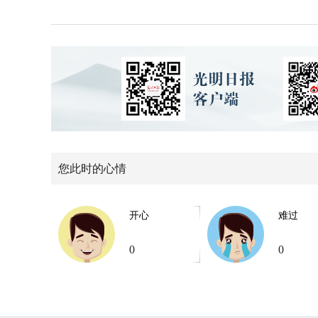
您此时的心情
开心
难过
0
0