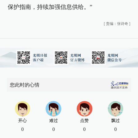
保护指南，持续加强信息供给。”
[
责编：张诗奇
]
您此时的心情
开心
难过
点赞
飘过
0
0
0
0