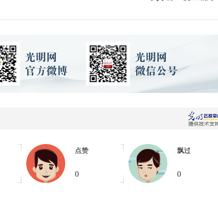
点赞
飘过
0
0