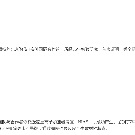
领衔的北京谱仪Ⅲ实验国际合作组，历经15年实验研究，首次证明一类全
团队与合作者依托强流重离子加速器装置（HIAF），成功产生并鉴别了稀
的铋-209束流轰击石墨靶，通过弹核碎裂反应产生放射性核素。