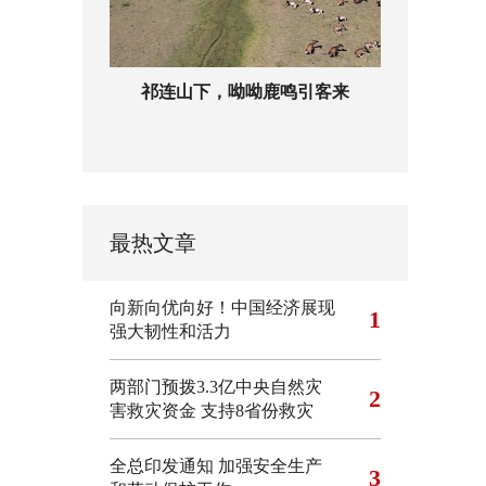
祁连山下，呦呦鹿鸣引客来
最热文章
向新向优向好！中国经济展现
1
强大韧性和活力
两部门预拨3.3亿中央自然灾
2
害救灾资金 支持8省份救灾
全总印发通知 加强安全生产
3