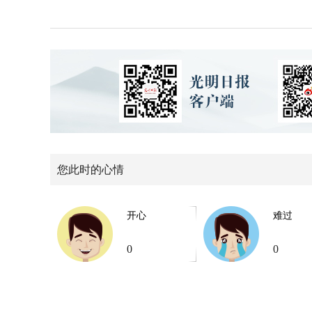
您此时的心情
开心
难过
0
0