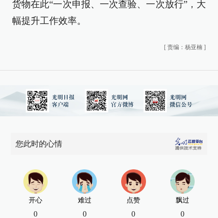
货物在此“一次申报、一次查验、一次放行”，大
幅提升工作效率。
[
责编：杨亚楠
]
您此时的心情
开心
难过
点赞
飘过
0
0
0
0