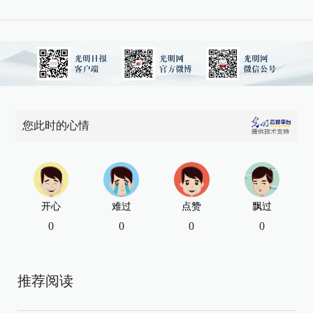
您此时的心情
开心
难过
点赞
飘过
0
0
0
0
推荐阅读