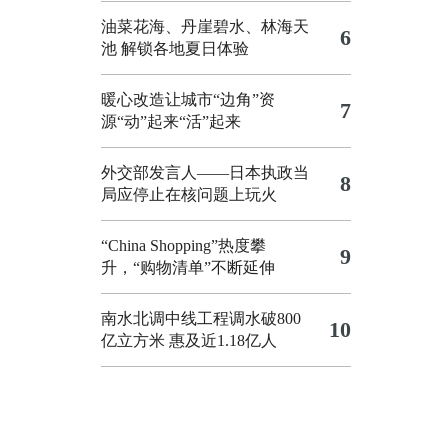
油菜花海、丹崖碧水、林海天
6
池 解锁各地夏日体验
暖心改造让城市“边角”资
7
源“动”起来“活”起来
外交部发言人——日本执政当
8
局应停止在核问题上玩火
“China Shopping”热度攀
9
升，“购物清单”不断延伸
南水北调中线工程调水破800
10
亿立方米 惠及近1.18亿人