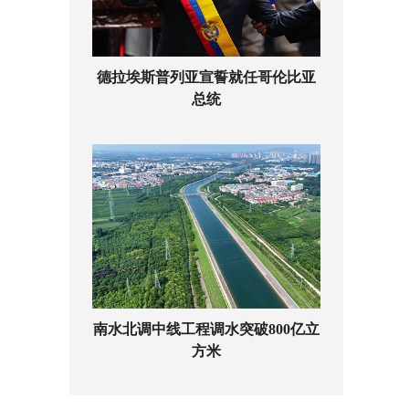
德拉埃斯普列亚宣誓就任哥伦比亚
总统
南水北调中线工程调水突破800亿立
方米