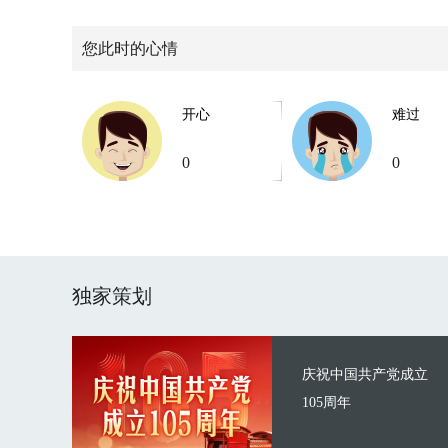
您此时的心情
开心
难过
0
0
独家策划
庆祝中国共产党成立
105周年