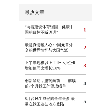
最热文章
“向着建设体育强国、健康中
1
国的目标不断迈进”
最是真情暖人心 中国元首外
2
交的世界情怀与大国气派
上半年规模以上工业中小企业
3
增加值同比增长5.8%
创新涌动，坚韧向前——解读
4
前7个月我国外贸成绩单
8月台风生成登陆全年最多 最
5
常在我国这些地方登陆