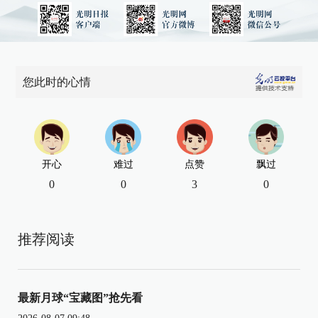
您此时的心情
开心
难过
点赞
飘过
0
0
3
0
推荐阅读
最新月球“宝藏图”抢先看