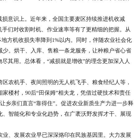
。
损意识上。近年来，全国主要麦区持续推进机收减
农机手们对收割时机、作业速率等有了更精细的把握。从
许多地方机收损失率降到1%以内。同时，伴随农业社会化
减少。烘干、入库、售粮一条龙服务，让种粮户省心省
物尽其用。总体看，“减损就是增收”的理念更加深入人
区农机手、夜间照明的无人机飞手、粮食经纪人等，
家楼村，90后“田保姆”相夫龙，凭借过硬技术和责任
让乡亲们直言“靠得住”。促进农业新质生产力进一步释
化、智能化和专业化趋势，在广袤沃野发挥才干、展现
业、发展农业早已深深烙印在民族基因里。大力发展