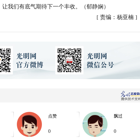
，让我们有底气期待下一个丰收。（郁静娴）
[
责编：杨亚楠
]
点赞
飘过
0
0