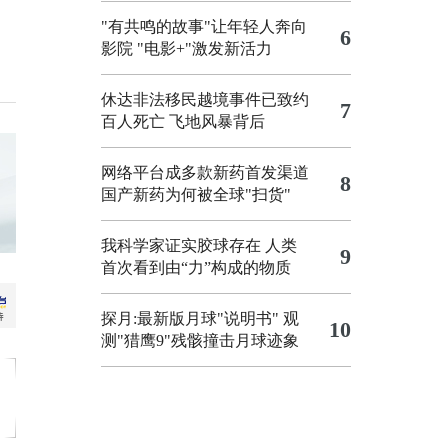
"有共鸣的故事"让年轻人奔向
6
影院
"电影+"激发新活力
休达非法移民越境事件已致约
7
百人死亡
飞地风暴背后
网络平台成多款新药首发渠道
8
国产新药为何被全球"扫货"
我科学家证实胶球存在 人类
9
首次看到由“力”构成的物质
探月:最新版月球"说明书"
观
10
测"猎鹰9"残骸撞击月球迹象