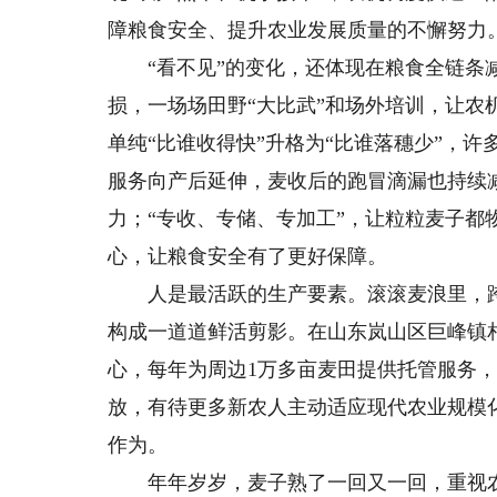
障粮食安全、提升农业发展质量的不懈努力
“看不见”的变化，还体现在粮食全链条减
损，一场场田野“大比武”和场外培训，让
单纯“比谁收得快”升格为“比谁落穗少”，
服务向产后延伸，麦收后的跑冒滴漏也持续
力；“专收、专储、专加工”，让粒粒麦子都
心，让粮食安全有了更好保障。
人是最活跃的生产要素。滚滚麦浪里，跨
构成一道道鲜活剪影。在山东岚山区巨峰镇相
心，每年为周边1万多亩麦田提供托管服务，
放，有待更多新农人主动适应现代农业规模
作为。
年年岁岁，麦子熟了一回又一回，重视农