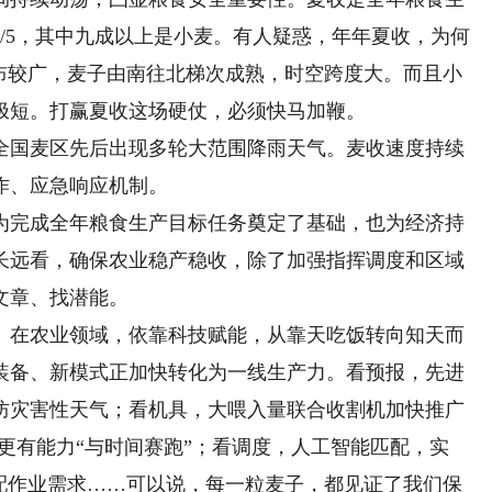
/5，其中九成以上是小麦。有人疑惑，年年夏收，为何
分布较广，麦子由南往北梯次成熟，时空跨度大。而且小
极短。打赢夏收这场硬仗，必须快马加鞭。
国麦区先后出现多轮大范围降雨天气。麦收速度持续
作、应急响应机制。
完成全年粮食生产目标任务奠定了基础，也为经济持
长远看，确保农业稳产稳收，除了加强指挥调度和区域
文章、找潜能。
在农业领域，依靠科技赋能，从靠天吃饭转向知天而
装备、新模式正加快转化为一线生产力。看预报，先进
防灾害性天气；看机具，大喂入量联合收割机加快推广
们更有能力“与时间赛跑”；看调度，人工智能匹配，实
匹配作业需求……可以说，每一粒麦子，都见证了我们保