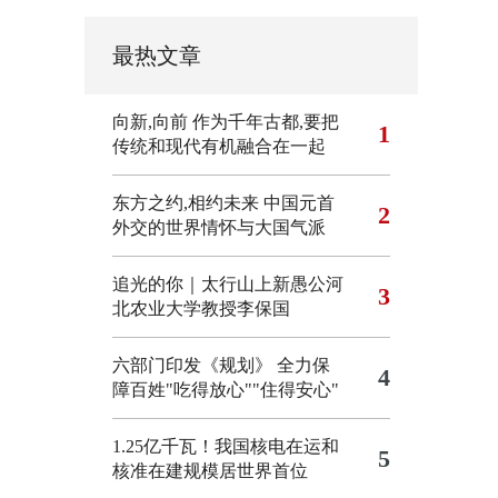
最热文章
向新,向前
作为千年古都,要把
1
传统和现代有机融合在一起
东方之约,相约未来 中国元首
2
外交的世界情怀与大国气派
追光的你｜太行山上新愚公河
3
北农业大学教授李保国
六部门印发《规划》 全力保
4
障百姓"吃得放心""住得安心"
1.25亿千瓦！我国核电在运和
5
核准在建规模居世界首位