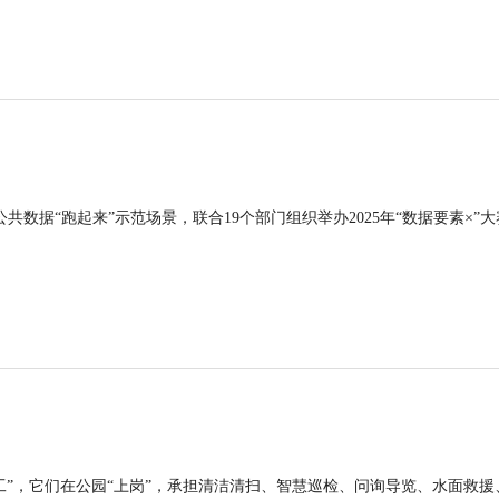
公共数据“跑起来”示范场景，联合19个部门组织举办2025年“数据要素×”大
工”，它们在公园“上岗”，承担清洁清扫、智慧巡检、问询导览、水面救援