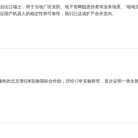
后出口瑞士，用于当地厂区安防、地下管网隐患排查等业务场景。“核电
证国产机器人的稳定性和可靠性，我们已达成扩产合作意向。
领衔的北京谱仪Ⅲ实验国际合作组，历经15年实验研究，首次证明一类全