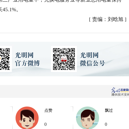
5.1%。
[
责编：刘晗旭
]
点赞
飘过
0
0