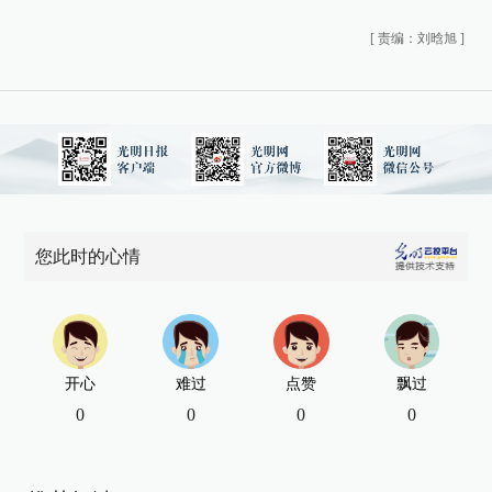
[
责编：刘晗旭
]
您此时的心情
开心
难过
点赞
飘过
0
0
0
0