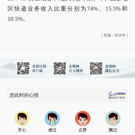
区快递业务收入比重分别为74%、15.5%和
10.5%。
[
责编：张诗奇
]
您此时的心情
开心
难过
点赞
飘过