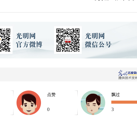
点赞
飘过
0
3