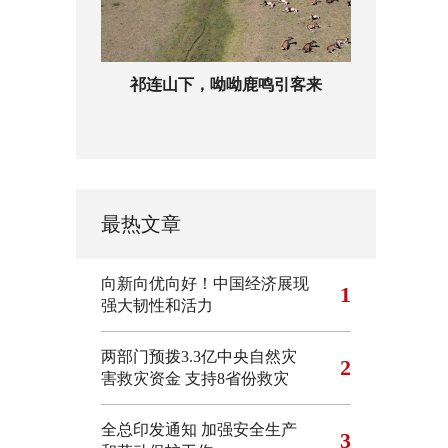
祁连山下，呦呦鹿鸣引客来
最热文章
向新向优向好！中国经济展现
1
强大韧性和活力
两部门预拨3.3亿中央自然灾
2
害救灾资金 支持8省份救灾
全总印发通知 加强安全生产
3