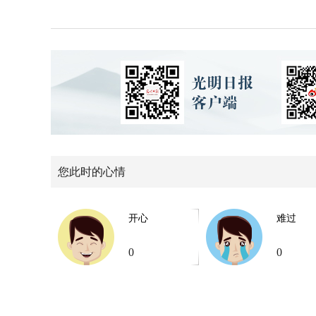
您此时的心情
开心
难过
0
0