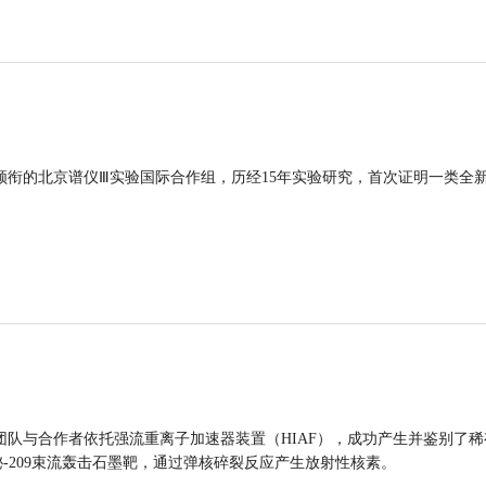
领衔的北京谱仪Ⅲ实验国际合作组，历经15年实验研究，首次证明一类全
团队与合作者依托强流重离子加速器装置（HIAF），成功产生并鉴别了稀
的铋-209束流轰击石墨靶，通过弹核碎裂反应产生放射性核素。