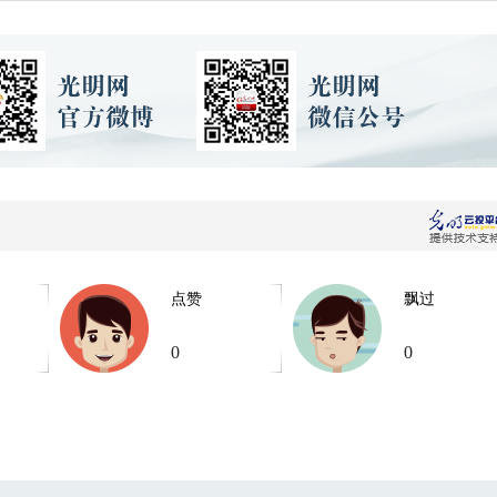
点赞
飘过
0
0