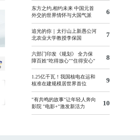
东方之约,相约未来 中国元首
6
外交的世界情怀与大国气派
追光的你｜太行山上新愚公河
7
北农业大学教授李保国
六部门印发《规划》 全力保
8
障百姓"吃得放心""住得安心"
1.25亿千瓦！我国核电在运和
9
核准在建规模居世界首位
"有共鸣的故事"让年轻人奔向
10
影院
"电影+"激发新活力