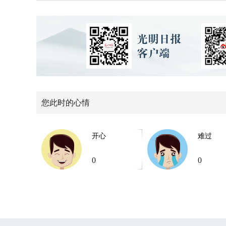
您此时的心情
开心
难过
0
0