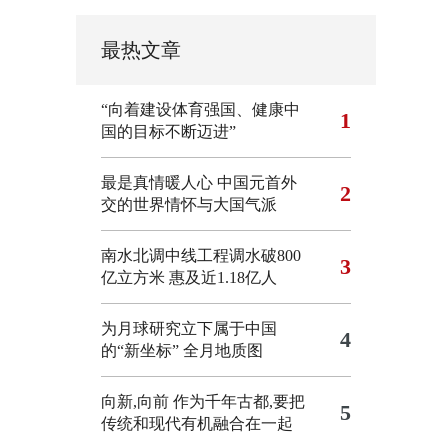
最热文章
“向着建设体育强国、健康中
1
国的目标不断迈进”
最是真情暖人心 中国元首外
2
交的世界情怀与大国气派
南水北调中线工程调水破800
3
亿立方米 惠及近1.18亿人
为月球研究立下属于中国
4
的“新坐标”
全月地质图
向新,向前
作为千年古都,要把
5
传统和现代有机融合在一起