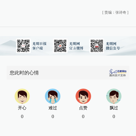
[
责编：张诗奇
]
您此时的心情
开心
难过
点赞
飘过
0
0
0
0