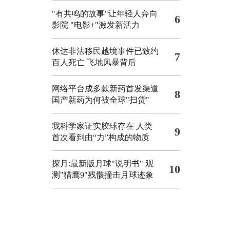
"有共鸣的故事"让年轻人奔向
6
影院
"电影+"激发新活力
休达非法移民越境事件已致约
7
百人死亡
飞地风暴背后
网络平台成多款新药首发渠道
8
国产新药为何被全球"扫货"
我科学家证实胶球存在 人类
9
首次看到由“力”构成的物质
探月:最新版月球"说明书"
观
10
测"猎鹰9"残骸撞击月球迹象