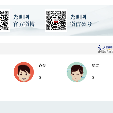
点赞
飘过
0
0