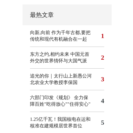
最热文章
向新,向前
作为千年古都,要把
1
传统和现代有机融合在一起
东方之约,相约未来 中国元首
2
外交的世界情怀与大国气派
追光的你｜太行山上新愚公河
3
北农业大学教授李保国
六部门印发《规划》 全力保
4
障百姓"吃得放心""住得安心"
1.25亿千瓦！我国核电在运和
5
核准在建规模居世界首位