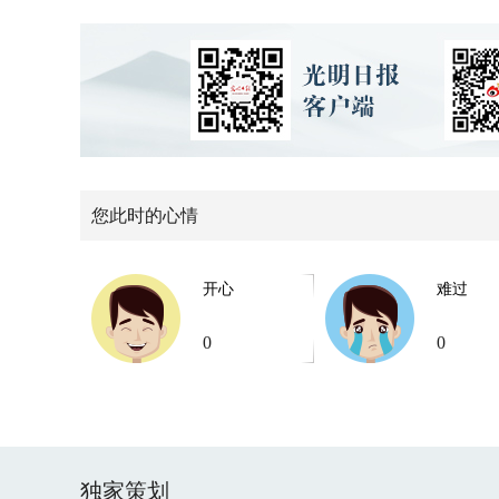
您此时的心情
开心
难过
0
0
独家策划