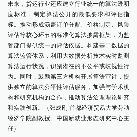
未来，货运行业还应建立行业统一的算法透明
度标准，制定算法公开的最低要求和评估指
标。推动形成涵盖订单分配、价格制定、风险
评估等核心环节的标准化算法披露框架，为监
管部门提供统一的评估依据。构建基于数据的
算法监管体系，利用大数据分析技术实时监测
算法运行状况，识别潜在的不公平或歧视性行
为。同时，鼓励第三方机构开展算法审计，提
供独立的算法公平性评估服务，加强与学术机
构和研究机构的合作，推动算法治理理论研究
和实践创新。（张成刚 首都经济贸易大学劳动
经济学院副教授、中国新就业形态研究中心主
任）