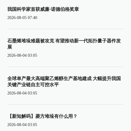
我国科学家首获威廉·诺德伯格奖章
2026-08-05 07:40
石墨烯堆垛难题被攻克 有望推动新一代拓扑量子器件发
展
2026-08-04 03:05
全球单产最大高端聚乙烯醇生产基地建成 大幅提升我国
关键产业链自主可控水平
2026-08-04 03:05
【新知解码】菱方堆垛有什么用？
2026-08-04 03:05