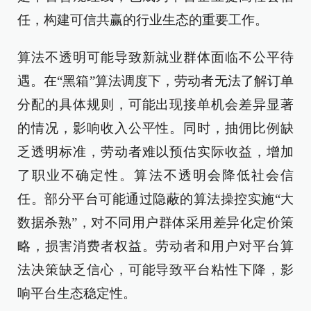
任，构建可信共赢的行业生态的重要工作。
算法不透明可能导致新就业群体面临不公平待
遇。在“黑箱”算法调度下，劳动者无法了解订单
分配的具体规则，可能出现接单机会差异显著
的情况，影响收入公平性。同时，抽佣比例缺
乏透明标准，劳动者难以预估实际收益，增加
了职业不确定性。算法不透明会降低社会信
任。部分平台可能通过隐蔽的算法操控实施“大
数据杀熟”，对不同用户群体采用差异化定价策
略，损害消费者权益。劳动者和用户对平台算
法决策缺乏信心，可能导致平台粘性下降，影
响平台生态稳定性。