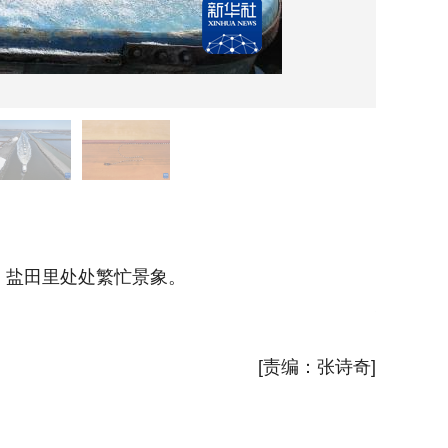
5月1
，盐田里处处繁忙景象。
近日，
场是我国
[责编：张诗奇]
新华社