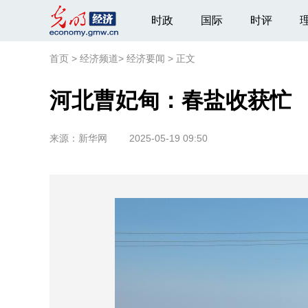
时政
国际
时评
首页
>
经济频道
>
经济要闻
>
正文
河北曹妃甸：春盐收获忙
来源：
新华网
2025-05-19 09:50