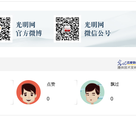
点赞
飘过
0
0