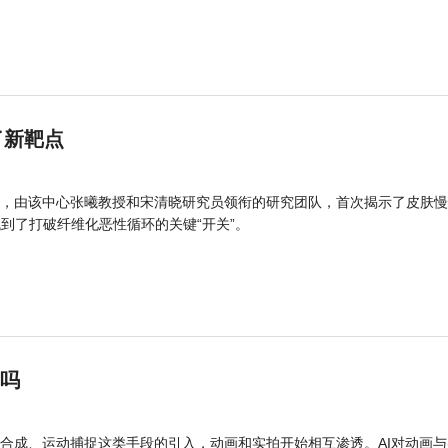
了新靶点
，由该中心张曦教授和宋清晓研究员领衔的研究团队，首次揭示了皮肤慢
找到了打破纤维化恶性循环的关键“开关”。
”吗
合成、运动捕捉这类手段的引入，动画和实拍开始相互渗透。AI对动画与