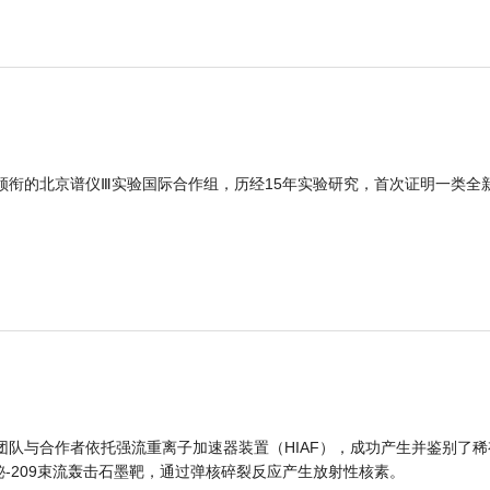
领衔的北京谱仪Ⅲ实验国际合作组，历经15年实验研究，首次证明一类全
团队与合作者依托强流重离子加速器装置（HIAF），成功产生并鉴别了稀
的铋-209束流轰击石墨靶，通过弹核碎裂反应产生放射性核素。