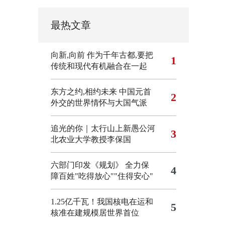
最热文章
向新,向前
作为千年古都,要把
1
传统和现代有机融合在一起
东方之约,相约未来 中国元首
2
外交的世界情怀与大国气派
追光的你｜太行山上新愚公河
3
北农业大学教授李保国
六部门印发《规划》 全力保
4
障百姓"吃得放心""住得安心"
1.25亿千瓦！我国核电在运和
5
核准在建规模居世界首位