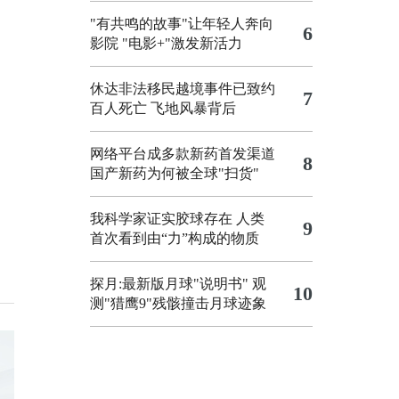
"有共鸣的故事"让年轻人奔向
6
影院
"电影+"激发新活力
休达非法移民越境事件已致约
7
百人死亡
飞地风暴背后
网络平台成多款新药首发渠道
8
国产新药为何被全球"扫货"
我科学家证实胶球存在 人类
9
首次看到由“力”构成的物质
探月:最新版月球"说明书"
观
10
测"猎鹰9"残骸撞击月球迹象