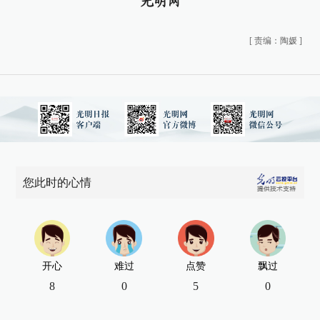
光明网
[
责编：陶媛
]
您此时的心情
开心
难过
点赞
飘过
8
0
5
0