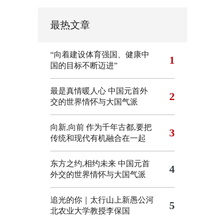
最热文章
“向着建设体育强国、健康中
1
国的目标不断迈进”
最是真情暖人心 中国元首外
2
交的世界情怀与大国气派
向新,向前
作为千年古都,要把
3
传统和现代有机融合在一起
东方之约,相约未来 中国元首
4
外交的世界情怀与大国气派
追光的你｜太行山上新愚公河
5
北农业大学教授李保国