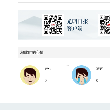
您此时的心情
开心
难过
0
0