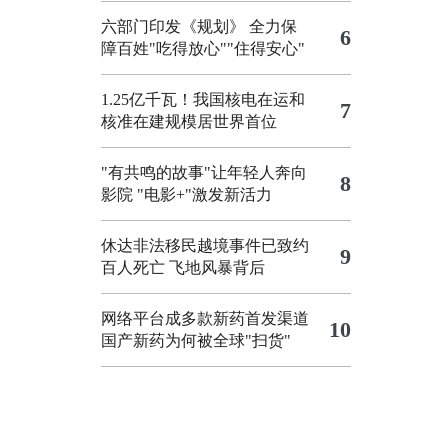
六部门印发《规划》 全力保
6
障百姓"吃得放心""住得安心"
1.25亿千瓦！我国核电在运和
7
核准在建规模居世界首位
"有共鸣的故事"让年轻人奔向
8
影院
"电影+"激发新活力
休达非法移民越境事件已致约
9
百人死亡
飞地风暴背后
网络平台成多款新药首发渠道
10
国产新药为何被全球"扫货"