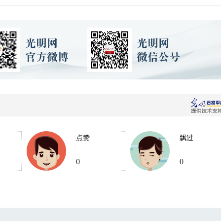
点赞
飘过
0
0