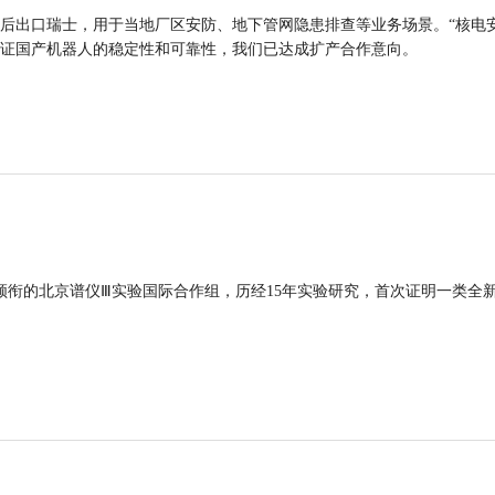
后出口瑞士，用于当地厂区安防、地下管网隐患排查等业务场景。“核电
证国产机器人的稳定性和可靠性，我们已达成扩产合作意向。
领衔的北京谱仪Ⅲ实验国际合作组，历经15年实验研究，首次证明一类全