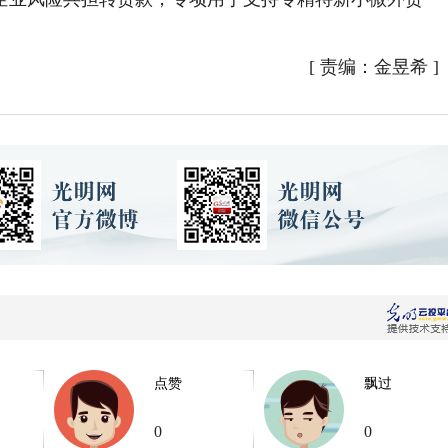
[
责编：金昱希
]
点赞
飘过
0
0