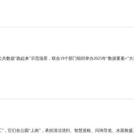
公共数据“跑起来”示范场景，联合19个部门组织举办2025年“数据要素×”大
工”，它们在公园“上岗”，承担清洁清扫、智慧巡检、问询导览、水面救援