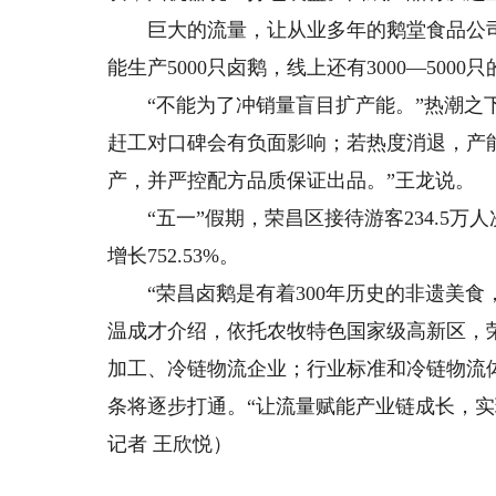
巨大的流量，让从业多年的鹅堂食品公司负
能生产5000只卤鹅，线上还有3000—500
“不能为了冲销量盲目扩产能。”热潮之下
赶工对口碑会有负面影响；若热度消退，产
产，并严控配方品质保证出品。”王龙说。
“五一”假期，荣昌区接待游客234.5万人次
增长752.53%。
“荣昌卤鹅是有着300年历史的非遗美食
温成才介绍，依托农牧特色国家级高新区，
加工、冷链物流企业；行业标准和冷链物流
条将逐步打通。“让流量赋能产业链成长，
记者 王欣悦）