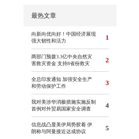
最热文章
向新向优向好！中国经济展现
1
强大韧性和活力
两部门预拨3.3亿中央自然灾
2
害救灾资金 支持8省份救灾
全总印发通知 加强安全生产
3
和劳动保护工作
我对美涉华消极措施实施反制
4
首例对外贸易国家安全调查
信息战凸显美伊局势胶着
伊
5
朗称与阿曼接近达成协议