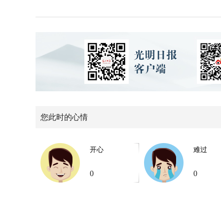
您此时的心情
开心
难过
0
0