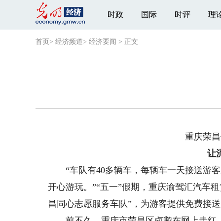
时政
国际
时评
理
首页
>
经济频道
>
经济要闻
>
正文
重庆荣昌借
让流
“车队有40多辆车，每辆车一天接送游客
开心游玩。”“五一”假期，重庆渝驾汇汽车
昌同心志愿服务车队”，为游客提供免费接
前不久，重庆市荣昌区卤鹅在网上走红。荣