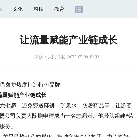
论
文化
科技
教育
让流量赋能产业链成长
来源：
人民日报
2025-05-09 10:02
卤鹅热度打造特色品牌
量赋能产业链成长
六七趟，还免费送麻饼、矿泉水、防暑药品等，让游客
租赁公司负责人陈鹏申请成为一名志愿者。他带头组建“荣
送服务。
昌借势打造卤鹅IP，推动文旅产业发展。为了接好