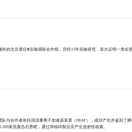
领衔的北京谱仪Ⅲ实验国际合作组，历经15年实验研究，首次证明一类全
团队与合作者依托强流重离子加速器装置（HIAF），成功产生并鉴别了稀
的铋-209束流轰击石墨靶，通过弹核碎裂反应产生放射性核素。