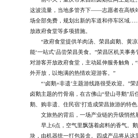
这波流量，当地多管齐下——志愿者在高铁
场全部免费，规划出新的车道和停车区域…
放政府食堂等多项措施。
“政府食堂提供羊肉汤、荣昌卤鹅、黄凉粉等
能‘一站式’品尝荣昌美食。”荣昌区机关事
对游客开放政府食堂，主动延伸服务触角，
外开放，以饱满的热情欢迎游客。”
“‘卤鹅+非遗’主题游线路很受欢迎。”
卤鹅主题的竹骨扇，在古佛山“登山寻鹅”后
鹅、购非遗、住民宿’打造成荣昌旅游的特色
文旅热的背后，一场产业链的升级悄然
早上6点，空气里飘荡着卤料的香气。鹅
块，由机器统一打包装盒。四成产品将从这