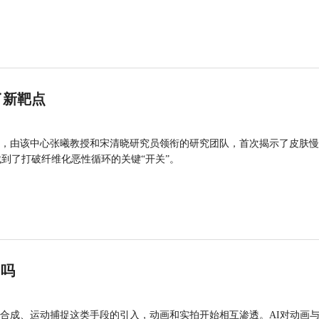
了新靶点
，由该中心张曦教授和宋清晓研究员领衔的研究团队，首次揭示了皮肤慢
找到了打破纤维化恶性循环的关键“开关”。
”吗
合成、运动捕捉这类手段的引入，动画和实拍开始相互渗透。AI对动画