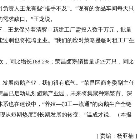
责人王龙有些“措手不及”。“现有的食品车间每天只
0只的需求缺口。”王龙说。
，王龙保持着清醒：新建工厂需投入数千万元，批量
能过剩也将拖垮企业。“我们的应对策略是临时租工厂生
，同比增长168.2%；荣昌卤鹅销售量超29万只，同比
，发展卤鹅产业，我们很有底气。”荣昌区商务委副主任
荣昌已启动规划卤鹅产业园，未来将集聚种鹅繁育、深
体系也在建设中，“养殖—加工—流通”的卤鹅生产全链
实现从短期热度到长期发展的转变。”温成才说。（本报
[
责编：杨亚楠
]