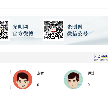
点赞
飘过
0
0