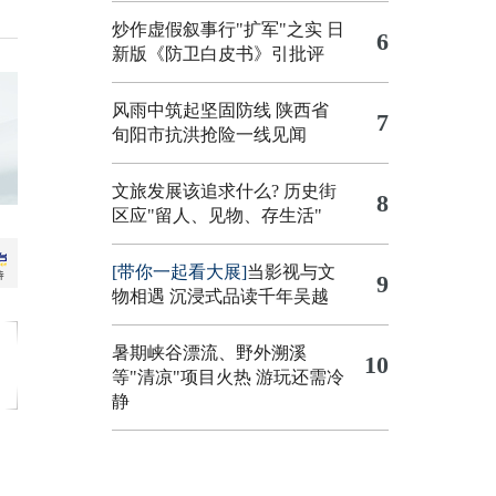
炒作虚假叙事行"扩军"之实
日
6
新版《防卫白皮书》引批评
风雨中筑起坚固防线 陕西省
7
旬阳市抗洪抢险一线见闻
文旅发展该追求什么?
历史街
8
区应"留人、见物、存生活"
[带你一起看大展]
当影视与文
9
物相遇 沉浸式品读千年吴越
暑期峡谷漂流、野外溯溪
10
等"清凉"项目火热 游玩还需冷
静