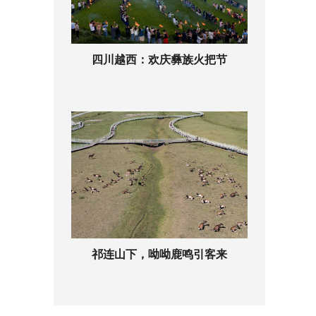
四川越西：欢庆彝族火把节
祁连山下，呦呦鹿鸣引客来