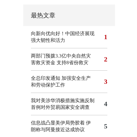
最热文章
向新向优向好！中国经济展现
1
强大韧性和活力
两部门预拨3.3亿中央自然灾
2
害救灾资金 支持8省份救灾
全总印发通知 加强安全生产
3
和劳动保护工作
我对美涉华消极措施实施反制
4
首例对外贸易国家安全调查
信息战凸显美伊局势胶着
伊
5
朗称与阿曼接近达成协议