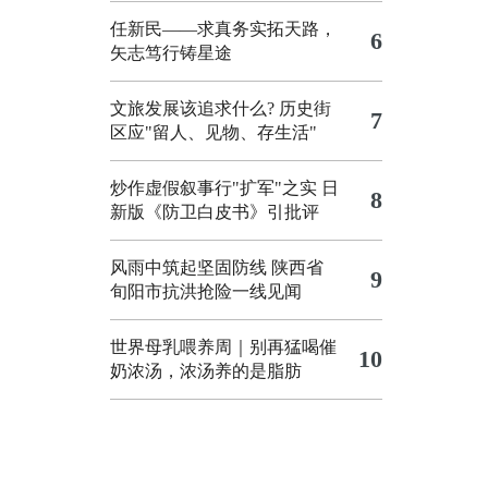
任新民——求真务实拓天路，
6
矢志笃行铸星途
文旅发展该追求什么?
历史街
7
区应"留人、见物、存生活"
炒作虚假叙事行"扩军"之实
日
8
新版《防卫白皮书》引批评
风雨中筑起坚固防线 陕西省
9
旬阳市抗洪抢险一线见闻
世界母乳喂养周｜别再猛喝催
10
奶浓汤，浓汤养的是脂肪