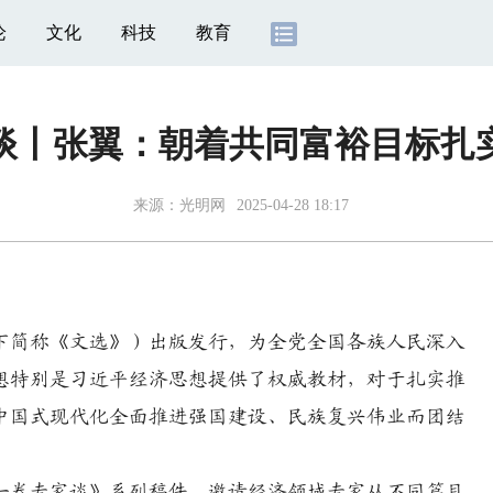
论
文化
科技
教育
谈丨张翼：朝着共同富裕目标扎
来源：
光明网
2025-04-28 18:17
下简称《文选》）出版发行，为全党全国各族人民深入
想特别是习近平经济思想提供了权威教材，对于扎实推
中国式现代化全面推进强国建设、民族复兴伟业而团结
卷专家谈》系列稿件，邀请经济领域专家从不同篇目