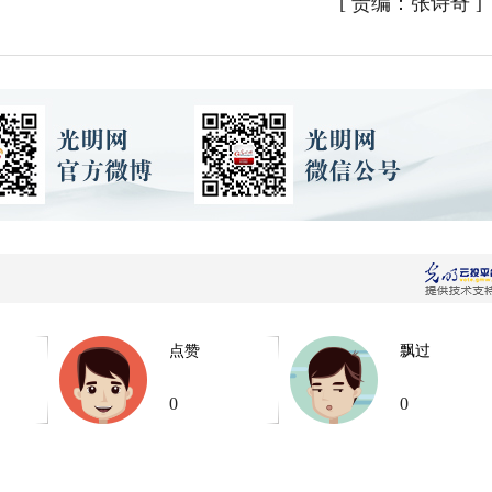
[
责编：张诗奇
]
点赞
飘过
0
0