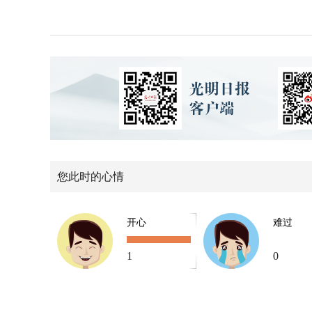
您此时的心情
开心
难过
1
0