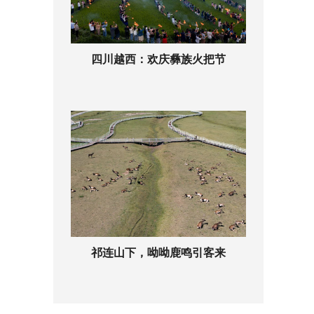
四川越西：欢庆彝族火把节
祁连山下，呦呦鹿鸣引客来