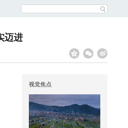
实迈进
视觉焦点