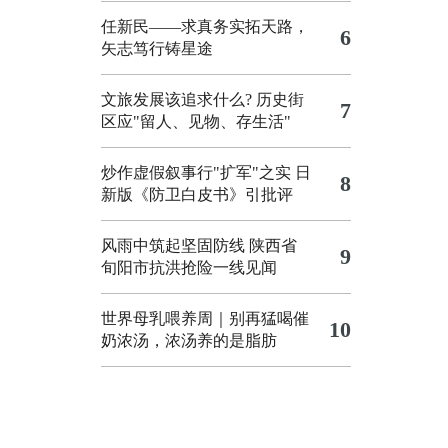
任新民——求真务实拓天路，
6
矢志笃行铸星途
文旅发展该追求什么?
历史街
7
区应"留人、见物、存生活"
炒作虚假叙事行"扩军"之实
日
8
新版《防卫白皮书》引批评
风雨中筑起坚固防线 陕西省
9
旬阳市抗洪抢险一线见闻
世界母乳喂养周｜别再猛喝催
10
奶浓汤，浓汤养的是脂肪