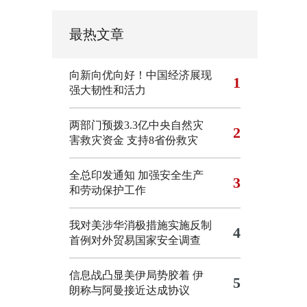
最热文章
向新向优向好！中国经济展现
1
强大韧性和活力
两部门预拨3.3亿中央自然灾
2
害救灾资金 支持8省份救灾
全总印发通知 加强安全生产
3
和劳动保护工作
我对美涉华消极措施实施反制
4
首例对外贸易国家安全调查
信息战凸显美伊局势胶着
伊
5
朗称与阿曼接近达成协议