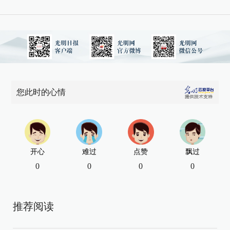
您此时的心情
开心
难过
点赞
飘过
0
0
0
0
推荐阅读