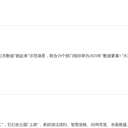
公共数据“跑起来”示范场景，联合19个部门组织举办2025年“数据要素×”大
工”，它们在公园“上岗”，承担清洁清扫、智慧巡检、问询导览、水面救援