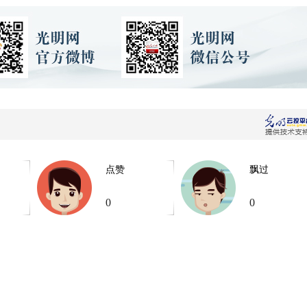
点赞
飘过
0
0