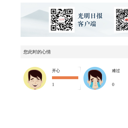
您此时的心情
开心
难过
1
0