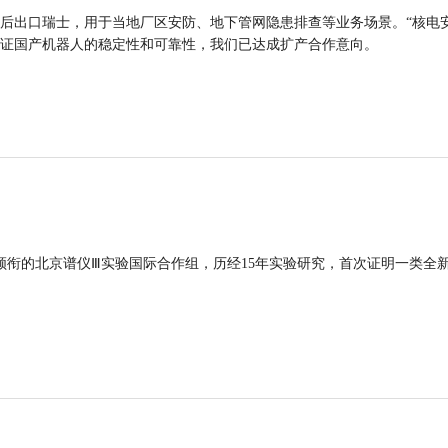
后出口瑞士，用于当地厂区安防、地下管网隐患排查等业务场景。“核电
证国产机器人的稳定性和可靠性，我们已达成扩产合作意向。
领衔的北京谱仪Ⅲ实验国际合作组，历经15年实验研究，首次证明一类全