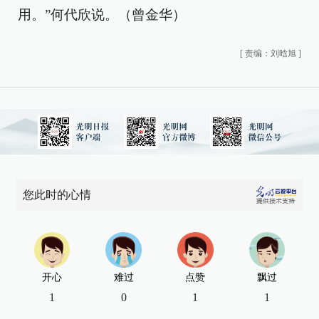
用。”何代欣说。（曾金华）
[
责编：刘晗旭
]
您此时的心情
开心
难过
点赞
飘过
1
0
1
1