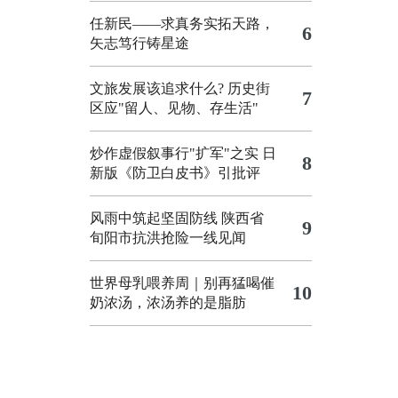
任新民——求真务实拓天路，
6
矢志笃行铸星途
文旅发展该追求什么?
历史街
7
区应"留人、见物、存生活"
炒作虚假叙事行"扩军"之实
日
8
新版《防卫白皮书》引批评
风雨中筑起坚固防线 陕西省
9
旬阳市抗洪抢险一线见闻
世界母乳喂养周｜别再猛喝催
10
奶浓汤，浓汤养的是脂肪