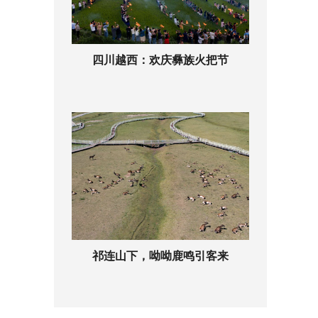
四川越西：欢庆彝族火把节
祁连山下，呦呦鹿鸣引客来