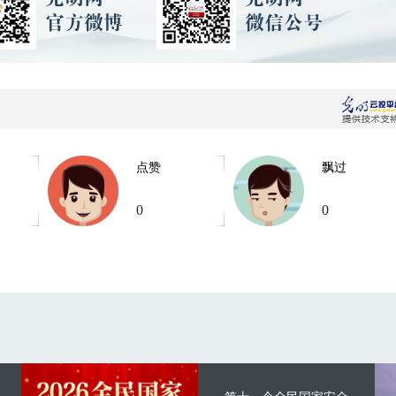
点赞
飘过
0
0