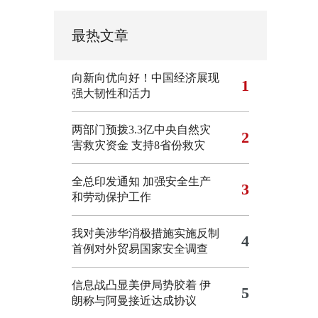
最热文章
向新向优向好！中国经济展现
1
强大韧性和活力
两部门预拨3.3亿中央自然灾
2
害救灾资金 支持8省份救灾
全总印发通知 加强安全生产
3
和劳动保护工作
我对美涉华消极措施实施反制
4
首例对外贸易国家安全调查
信息战凸显美伊局势胶着
伊
5
朗称与阿曼接近达成协议