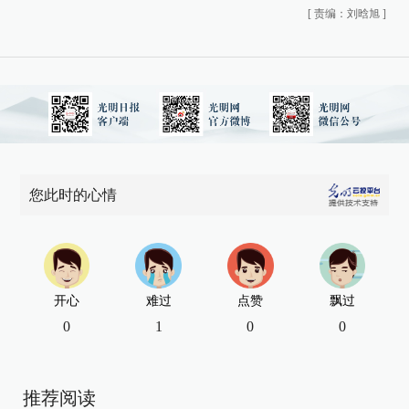
[
责编：刘晗旭
]
您此时的心情
开心
难过
点赞
飘过
0
1
0
0
推荐阅读