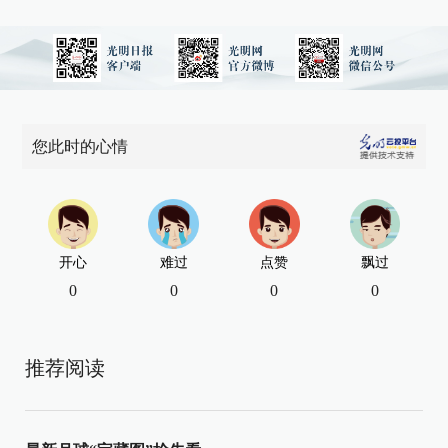
您此时的心情
开心
难过
点赞
飘过
0
0
0
0
推荐阅读