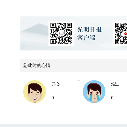
您此时的心情
开心
难过
0
0