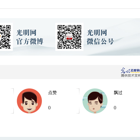
点赞
飘过
0
0